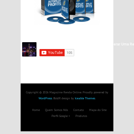
Copyright © 2026 Magazine Renda Online. Proudly powered by
WordPress
. BoldR design by
Iceable Themes
.
Home
Quem Somos Nós
Contato
Mapa do Site
Perfil Google +
Produtos