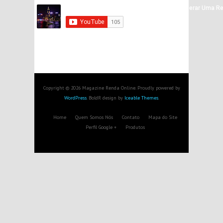
Copyright © 2026 Magazine Renda Online. Proudly powered by
WordPress
. BoldR design by
Iceable Themes
.
Home
Quem Somos Nós
Contato
Mapa do Site
Perfil Google +
Produtos