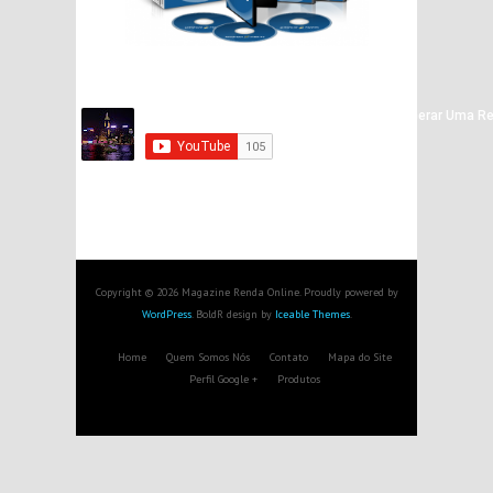
Copyright © 2026 Magazine Renda Online. Proudly powered by
WordPress
. BoldR design by
Iceable Themes
.
Home
Quem Somos Nós
Contato
Mapa do Site
Perfil Google +
Produtos