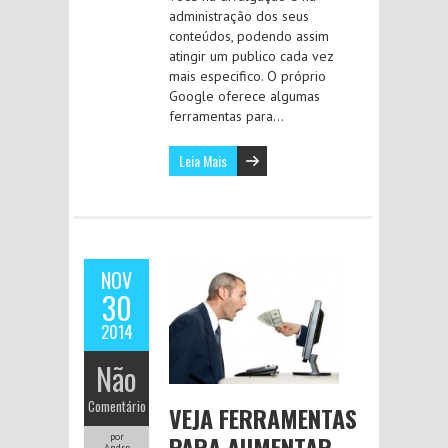
administração dos seus
conteúdos, podendo assim
atingir um publico cada vez
mais especifico. O próprio
Google oferece algumas
ferramentas para…
Leia Mais
NOV
30
2014
Não
Comentário
VEJA FERRAMENTAS
PARA AUMENTAR
por
Andre