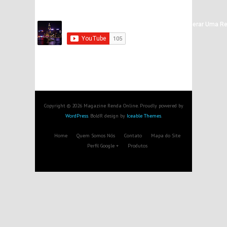
Copyright © 2026 Magazine Renda Online. Proudly powered by
WordPress
. BoldR design by
Iceable Themes
.
Home
Quem Somos Nós
Contato
Mapa do Site
Perfil Google +
Produtos